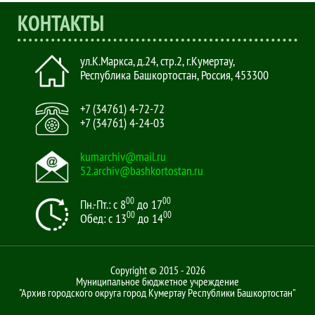
КОНТАКТЫ
ул.К.Маркса, д.24, стр.2
,
г.Кумертау,
Республика Башкортостан, Россия
,
453300
+7 (34761) 4-72-72
+7 (34761) 4-24-03
kumarchiv@mail.ru
52.archiv@bashkortostan.ru
00
00
Пн.-Пт.: с 8
до 17
00
00
Обед: с 13
до 14
Copyright © 2015 - 2026
Муниципальное бюджетное учреждение
"Архив городского округа город Кумертау Республики Башкортостан"