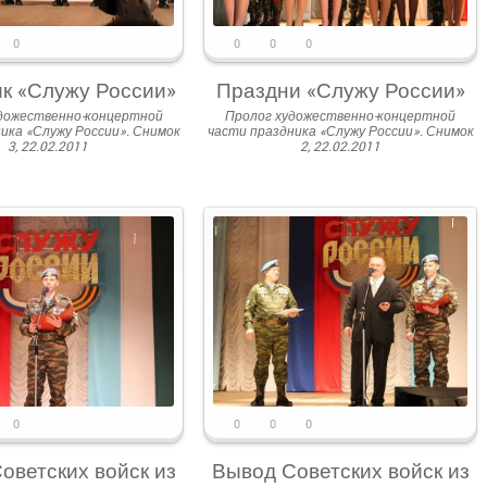
0
0
0
0
к «Служу России»
Праздни «Служу России»
дожественно-концертной
Пролог художественно-концертной
ика «Служу России». Снимок
части праздника «Служу России». Снимок
3, 22.02.2011
2, 22.02.2011
0
0
0
0
оветских войск из
Вывод Советских войск из