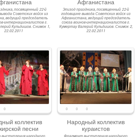
фганистана
Афганистана
здника, посвященный 22-й
Эпизод праздника, посвященный 22-й
вывода Советских войск из
годовщине вывода Советских войск из
а, ведущий председатель
Афганистана, ведущий председатель
ов-интернационалистов г.
союза воинов-интернационалистов г.
лерий Кульдишов. Снимок 1,
Кумертау Валерий Кульдишов. Снимок 2,
22.02.2011
22.02.2011
0
0
0
0
дный коллектив
Народный коллектив
кирской песни
кураистов
 выступления народного
Фрагмент выступления народного