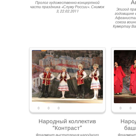
А
Пролог художественно-концертной
части праздника «Служу России». Снимок
Эпизод пра
3, 22.02.2011
годовщине 
Афганистан
союза воин
Кумертау Ва
0
0
0
0
0
Народный коллектив
Наро
“Контраст”
баш
Фрагмент выступления народного
Фрагмент