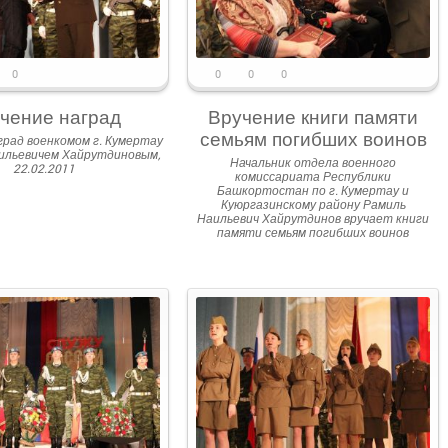
0
0
0
0
чение наград
Вручение книги памяти
семьям погибших воинов
град военкомом г. Кумертау
ильевичем Хайрутдиновым,
Начальник отдела военного
22.02.2011
комиссариата Республики
Башкортостан по г. Кумертау и
Куюргазинскому району Рамиль
Наильевич Хайрутдинов вручает книги
памяти семьям погибших воинов