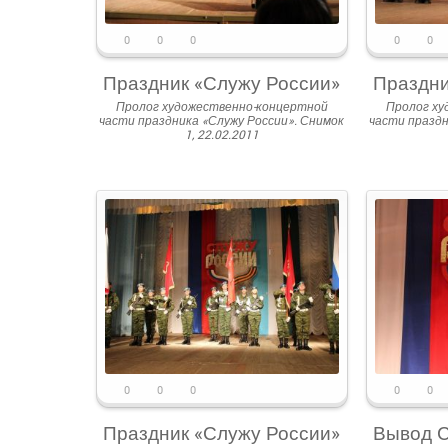
0
0
0
0
0
Праздник «Служу России»
Праздни
Пролог художественно-концертной
Пролог ху
части праздника «Служу России». Снимок
части праздн
1, 22.02.2011
0
0
0
0
0
Праздник «Служу России»
Вывод С