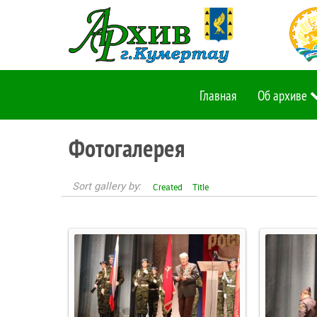
Главная
Об архиве
Фотогалерея
Sort gallery by:
Created
Title