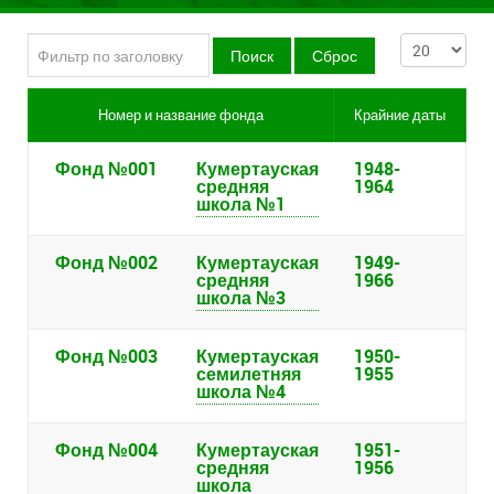
Фильтр по заголовку
Кол-во строк:
Номер и название фонда
Крайние даты
Фонд №001
Кумертауская
1948-
средняя
1964
школа №1
Фонд №002
Кумертауская
1949-
средняя
1966
школа №3
Фонд №003
Кумертауская
1950-
семилетняя
1955
школа №4
Фонд №004
Кумертауская
1951-
средняя
1956
школа