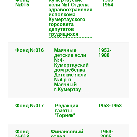
№015
ясли №1 Отдела
1954
здравоохранения
исполкома
Кумертауского
горсовета
депутатов
трудящихся
Фонд №016
Маячные
1952-
детские ясли
1988
№4-
Кумертауский
дом ребенка-
Детские ясли
№4 р.п.
Маячный
г.Кумертау
Фонд №017
Редакция
1953-1963
газеты
"Горняк"
Фонд
Финансовый
1953-
№018
отдел
2005