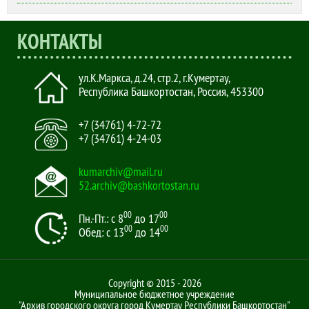
КОНТАКТЫ
ул.К.Маркса, д.24, стр.2
,
г.Кумертау,
Республика Башкортостан, Россия
,
453300
+7 (34761) 4-72-72
+7 (34761) 4-24-03
kumarchiv@mail.ru
52.archiv@bashkortostan.ru
00
00
Пн.-Пт.: с 8
до 17
00
00
Обед: с 13
до 14
Copyright © 2015 - 2026
Муниципальное бюджетное учреждение
"Архив городского округа город Кумертау Республики Башкортостан"