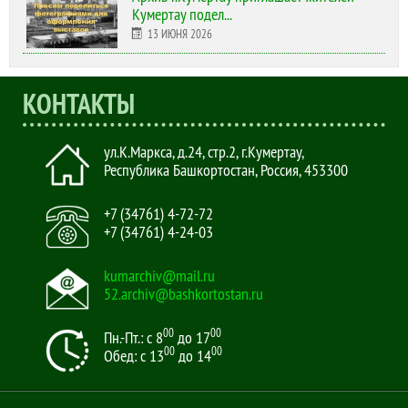
Кумертау подел...
13 ИЮНЯ 2026
КОНТАКТЫ
ул.К.Маркса, д.24, стр.2
,
г.Кумертау,
Республика Башкортостан, Россия
,
453300
+7 (34761) 4-72-72
+7 (34761) 4-24-03
kumarchiv@mail.ru
52.archiv@bashkortostan.ru
00
00
Пн.-Пт.: с 8
до 17
00
00
Обед: с 13
до 14