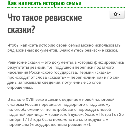
Как написать историю семьи
Что такое ревизские
сказки?
Чтобы написать историю своей семьи можно использовать
ряд архивных документов. Знакомьтесь-ревизские сказки.
Ревизские сказки — это документы, в которых фиксировались
результаты ревизии, т.е. подушной переписи податного
населения Российского государства. Термин «сказка»
происходит от слова «сказать» – переписчики, как и по сей
день, записывали сведения, полученные со слов
опрошенных.
В начале XVIII веке в связи с ведением новой налоговой
системы Россия перешла от подворного к подушному
налогообложению, что потребовало перехода к новой
податной единицы – «ревизской душе». Указом Петра I от 26
ноября 1718 года было положено начало подушным
переписям («государственным ревизиям»).