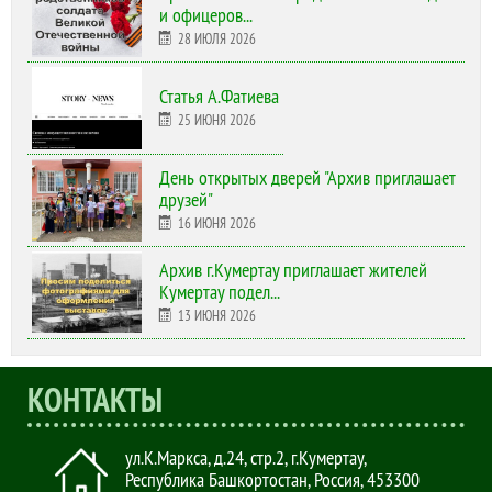
и офицеров...
28 ИЮЛЯ 2026
Статья А.Фатиева
25 ИЮНЯ 2026
День открытых дверей "Архив приглашает
друзей"
16 ИЮНЯ 2026
Архив г.Кумертау приглашает жителей
Кумертау подел...
13 ИЮНЯ 2026
КОНТАКТЫ
ул.К.Маркса, д.24, стр.2
,
г.Кумертау,
Республика Башкортостан, Россия
,
453300