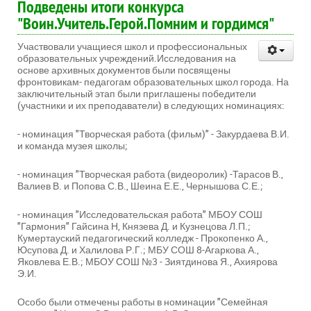
Подведены итоги конкурса
"Воин.Учитель.Герой.Помним и гордимся"
Участвовали учащиеся школ и профессиональных
образовательных учреждений.Исследования на
основе архивных документов были посвящены
фронтовикам- педагогам образовательных школ города. На
заключительный этап были приглашены победители
(участники и их преподаватели) в следующих номинациях:
- номинация "Творческая работа (фильм)" - Закурдаева В.И.
и команда музея школы;
- номинация "Творческая работа (видеоролик) -Тарасов В.,
Валиев В. и Попова С.В., Шеина Е.Е., Чернышова С.Е.;
- номинация "Исследовательская работа" МБОУ СОШ
"Гармония" Гайсина Н, Князева Д. и Кузнецова Л.П.;
Кумертауский педагогический колледж - Прокопенко А.,
Юсупова Д. и Халилова Р.Г.; МБУ СОШ 8-Агаркова А.,
Яковлева Е.В.; МБОУ СОШ №3 - Зиятдинова Я., Ахиярова
Э.И.
Особо были отмечены работы в номинации "Семейная