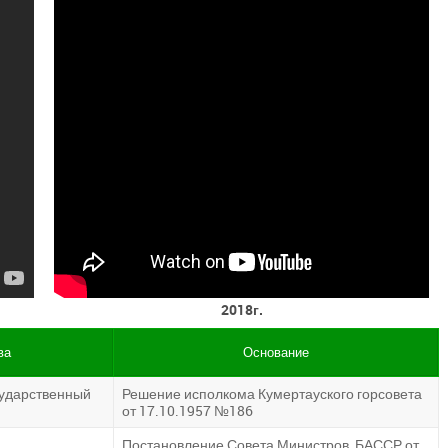
2018г.
ва
Основание
сударственный
Решение исполкома Кумертауского горсовета
от 17.10.1957 №186
Постановление Совета Министров БАССР от