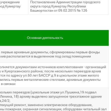
 учреждение
Постановление Администрации городского
ород Кумертау
округа город Кумертау Республики
Башкортостан от 09.02.2015 № 126
Основная деятельность
и первые архивные документы, сформированы первые фонды
рхив располагается в выделенном под склад помещении
олняется документами источников комплектования - организаций
у и Куюргазинского района; после нескольких переездов архив
ся по адресу ул.60 лет БАССР д.9 в цокольном этаже жилого
вились первые металлические стеллажи, архивные документы
 в связках
кольких переездов (цокольные этажи ул.Пушкина,19 подвал
.Ленина, 18) архиву выделено запущенное трехэтажное здание
а,24/2;
текущий ремонт, заменено электрическое оборудование,
ны пожарная, охранная сигнализации, оборудован читальный зал