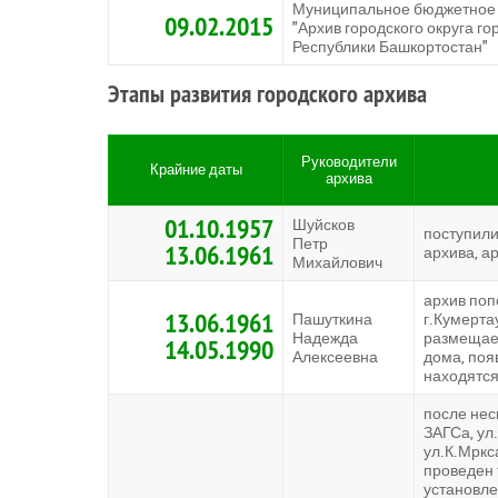
Муниципальное бюджетное
09.02.2015
"Архив городского округа г
Республики Башкортостан"
Этапы развития городского архива
Руководители
Крайние даты
архива
01.10.1957
Шуйсков
поступил
Петр
13.06.1961
архива, а
Михайлович
архив поп
13.06.1961
Пашуткина
г.Кумерта
Надежда
размещает
14.05.1990
Алексеевна
дома, поя
находятся
после нес
ЗАГСа, ул
ул.К.Мркс
проведен 
установле