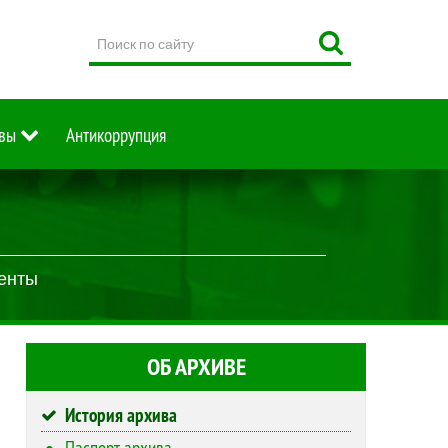
Поиск
по
сайту
вы
Антикоррупция
менты
ОБ АРХИВЕ
История архива
Паспорт архива