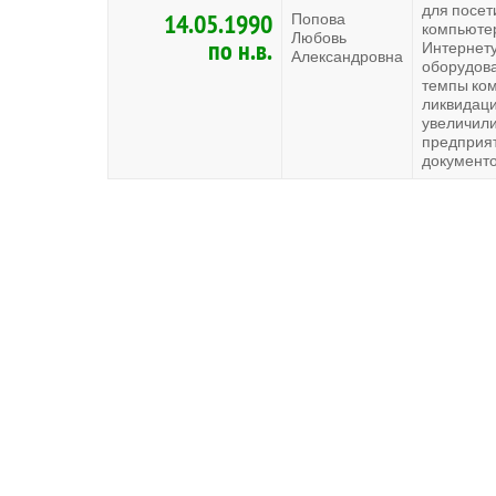
для посет
14.05.1990
Попова
компьютер
Любовь
по н.в.
Интернету
Александровна
оборудова
темпы ком
ликвидаци
увеличили
предприят
документо