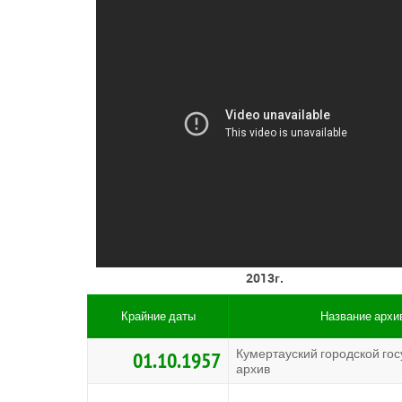
2013г.
Крайние даты
Название архи
Кумертауский городской го
01.10.1957
архив