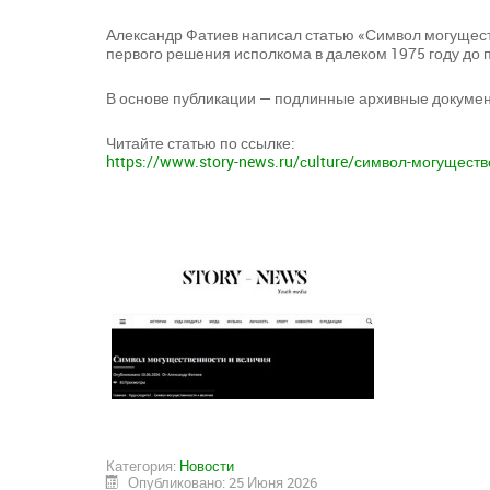
Александр Фатиев написал статью «Символ могуществ
первого решения исполкома в далеком 1975 году до 
В основе публикации — подлинные архивные докумен
Читайте статью по ссылке:
https://www.story-news.ru/
сulture/символ-могуществ
Категория:
Новости
Опубликовано: 25 Июня 2026