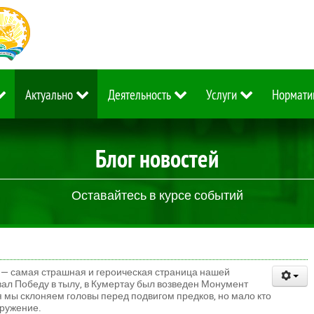
Актуально
Деятельность
Услуги
Нормати
Блог новостей
Оставайтесь в курсе событий
 — самая страшная и героическая страница нашей
овал Победу в тылу, в Кумертау был возведен Монумент
я мы склоняем головы перед подвигом предков, но мало кто
оружение.